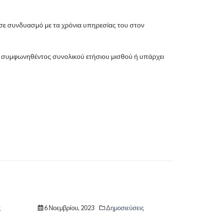
 σε συνδυασμό με τα χρόνια υπηρεσίας του στον
του συμφωνηθέντος συνολικού ετήσιου μισθού ή υπάρχει
εύσεις
11 Ιουλίου, 2019
Δημοσιεύσεις
9 Ιου