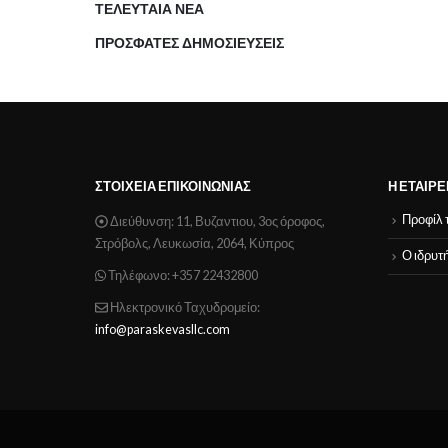
ΤΕΛΕΥΤΑΙΑ ΝΕΑ
ΠΡΟΣΦΑΤΕΣ ΔΗΜΟΣΙΕΥΣΕΙΣ
ΣΤΟΙΧΕΊΑ ΕΠΙΚΟΙΝΩΝΊΑΣ
Η ΕΤΑΙΡΕ
Προφίλ 
Διεύθυνση:
11, Βυζαντιου, 3ος όροφος,
Στρόβολς, Λευκωσία, 2064, Κύπρος
Ο ιδρυτή
Τηλέφωνο:
+357 22432800
Ηλεκτρονικό Ταχυδρομείο:
info@paraskevasllc.com