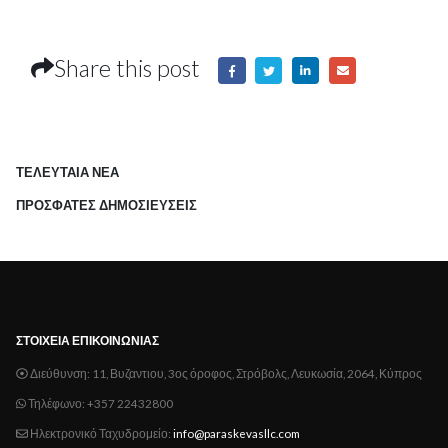
Share this post
ΤΕΛΕΥΤΑΙΑ ΝΕΑ
ΠΡΟΣΦΑΤΕΣ ΔΗΜΟΣΙΕΥΣΕΙΣ
ΣΤΟΙΧΕΊΑ ΕΠΙΚΟΙΝΩΝΊΑΣ
Διεύθυνση:
11, Βυζαντιου, 3ος όροφος, Στρόβολς, Λευκωσία, 2064, Κύπρος
Τηλέφωνο:
+357 22432800
Ηλεκτρονικό Ταχυδρομείο:
info@paraskevasllc.com